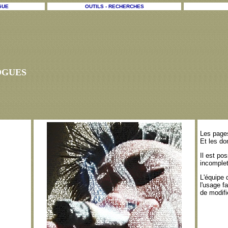
GUE
OUTILS - RECHERCHES
OGUES
Les pages
Et les do
Il est po
incomplet
L'équipe 
l'usage f
de modifi