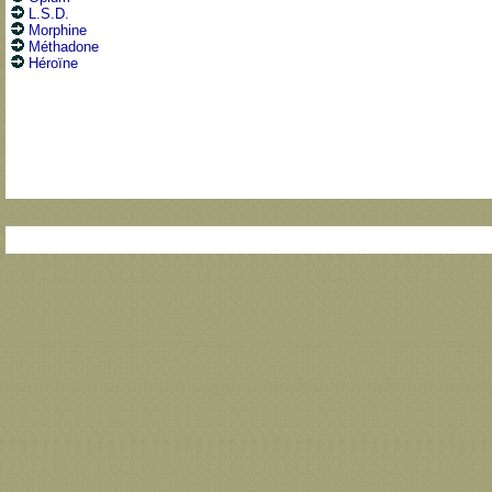
L.S.D.
Morphine
Méthadone
Héroïne