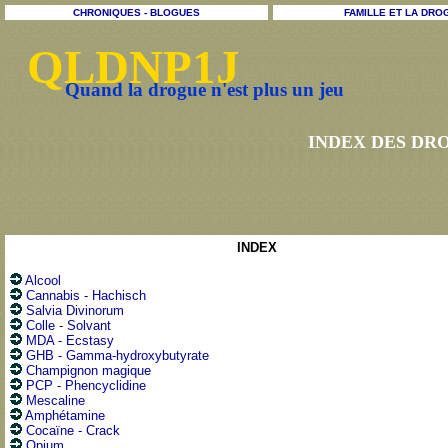
CHRONIQUES - BLOGUES
FAMILLE ET LA DRO
QLDNP1J
Quand la drogue n'est plus un jeu
INDEX DES DR
INDEX
Alcool
Cannabis - Hachisch
Salvia Divinorum
Colle - Solvant
MDA - Ecstasy
GHB - Gamma-hydroxybutyrate
Champignon magique
PCP - Phencyclidine
Mescaline
Amphétamine
Cocaïne - Crack
Opium